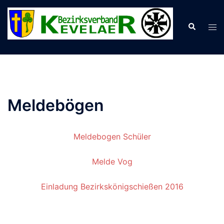
Zum
Inhalt
Suche
Men
springen
ums
Meldebögen
Meldebogen Schüler
Melde Vog
Einladung Bezirkskönigschießen 2016