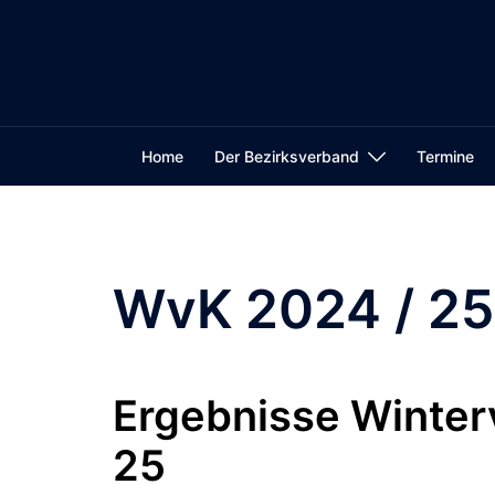
Zum
Inhalt
springen
Home
Der Bezirksverband
Termine
WvK 2024 / 25
Ergebnisse Winter
25